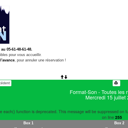
 au 05-61-48-61-48.
bles pour vous accueillir.
 l'avance
, pour annuler une réservation !
écédent
Format-Son - Toutes les 
Mercredi 15 juillet
e each() function is deprecated. This message will be suppressed on fu
on line
255
Box 1
Box 2