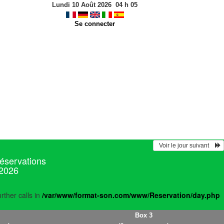
Lundi 10 Août 2026
04
h
05
Se connecter
  Voir le jour suivant    
réservations
 2026
rther calls in
/var/www/format-son.com/www/Reservation/day.php
Box 3