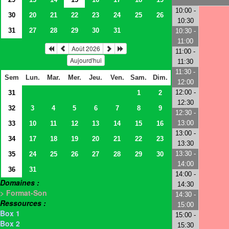
10:00 -
30
20
21
22
23
24
25
26
10:30
31
27
28
29
30
31
10:30 -
11:00
Août 2026
11:00 -
Aujourd'hui
11:30
11:30 -
Sem
Lun.
Mar.
Mer.
Jeu.
Ven.
Sam.
Dim.
12:00
12:00 -
31
1
2
12:30
32
3
4
5
6
7
8
9
12:30 -
13:00
33
10
11
12
13
14
15
16
13:00 -
34
17
18
19
20
21
22
23
13:30
13:30 -
35
24
25
26
27
28
29
30
14:00
36
31
14:00 -
Domaines :
14:30
> Format-Son
14:30 -
Ressources :
15:00
Box 1
15:00 -
Box 2
15:30