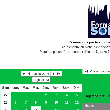
Réservations par téléphone
Les créneaux en blanc sont disponi
Merci de penser à respecter le délai de
3 jours à
   Voir le jour pr
Juillet 2026
Aujourd'hui
Sem
Lun.
Mar.
Mer.
Jeu.
Ven.
Sam.
Dim.
27
1
2
3
4
5
Deprecated
: Th
28
6
7
8
9
10
11
12
Heure
29
13
14
15
16
17
18
19