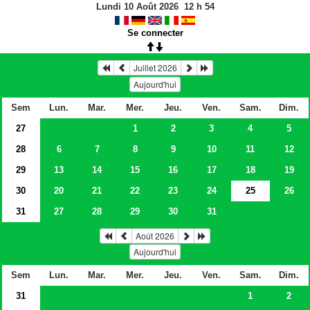
Lundi 10 Août 2026
12
h
54
Se connecter
Juillet 2026
Aujourd'hui
Sem
Lun.
Mar.
Mer.
Jeu.
Ven.
Sam.
Dim.
27
1
2
3
4
5
28
6
7
8
9
10
11
12
29
13
14
15
16
17
18
19
30
20
21
22
23
24
25
26
31
27
28
29
30
31
Août 2026
Aujourd'hui
Sem
Lun.
Mar.
Mer.
Jeu.
Ven.
Sam.
Dim.
31
1
2