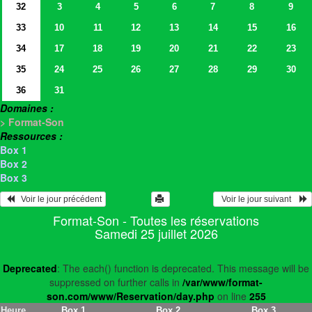
32
3
4
5
6
7
8
9
33
10
11
12
13
14
15
16
34
17
18
19
20
21
22
23
35
24
25
26
27
28
29
30
36
31
Domaines :
> Format-Son
Ressources :
Box 1
Box 2
Box 3
   Voir le jour précédent
  Voir le jour suivant    
Format-Son - Toutes les réservations
Samedi 25 juillet 2026
Deprecated
: The each() function is deprecated. This message will be
suppressed on further calls in
/var/www/format-
son.com/www/Reservation/day.php
on line
255
Heure
Box 1
Box 2
Box 3