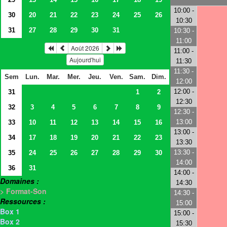
10:00 -
30
20
21
22
23
24
25
26
10:30
31
27
28
29
30
31
10:30 -
11:00
Août 2026
11:00 -
Aujourd'hui
11:30
11:30 -
Sem
Lun.
Mar.
Mer.
Jeu.
Ven.
Sam.
Dim.
12:00
12:00 -
31
1
2
12:30
32
3
4
5
6
7
8
9
12:30 -
13:00
33
10
11
12
13
14
15
16
13:00 -
34
17
18
19
20
21
22
23
13:30
13:30 -
35
24
25
26
27
28
29
30
14:00
36
31
14:00 -
Domaines :
14:30
> Format-Son
14:30 -
Ressources :
15:00
Box 1
15:00 -
Box 2
15:30