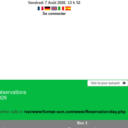
Vendredi 7 Août 2026
13
h
52
Se connecter
  Voir le jour suivant    
réservations
2026
rther calls in
/var/www/format-son.com/www/Reservation/day.php
Box 3