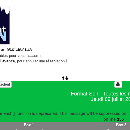
 au 05-61-48-61-48.
bles pour vous accueillir.
 l'avance
, pour annuler une réservation !
écédent
Format-Son - Toutes les 
Jeudi 09 juillet 
e each() function is deprecated. This message will be suppressed on fu
on line
255
Box 1
Box 2