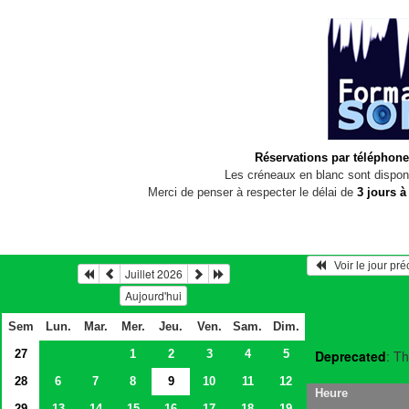
Réservations par téléphone
Les créneaux en blanc sont disponi
Merci de penser à respecter le délai de
3 jours à
   Voir le jour pr
Juillet 2026
Aujourd'hui
Sem
Lun.
Mar.
Mer.
Jeu.
Ven.
Sam.
Dim.
27
1
2
3
4
5
Deprecated
: Th
28
6
7
8
9
10
11
12
Heure
29
13
14
15
16
17
18
19