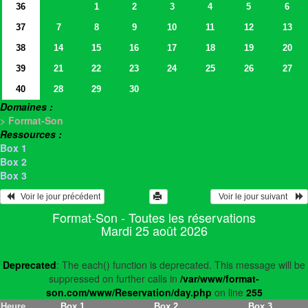
36
1
2
3
4
5
6
37
7
8
9
10
11
12
13
38
14
15
16
17
18
19
20
39
21
22
23
24
25
26
27
40
28
29
30
Domaines :
> Format-Son
Ressources :
Box 1
Box 2
Box 3
   Voir le jour précédent
  Voir le jour suivant    
Format-Son - Toutes les réservations
Mardi 25 août 2026
Deprecated
: The each() function is deprecated. This message will be
suppressed on further calls in
/var/www/format-
son.com/www/Reservation/day.php
on line
255
Heure
Box 1
Box 2
Box 3