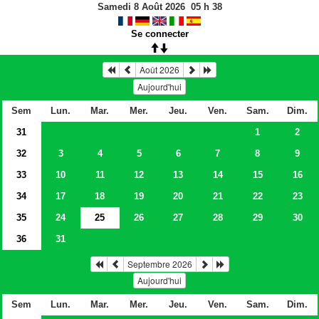
Samedi 8 Août 2026
05
h
38
Se connecter
Août 2026
Aujourd'hui
Sem
Lun.
Mar.
Mer.
Jeu.
Ven.
Sam.
Dim.
31
1
2
32
3
4
5
6
7
8
9
33
10
11
12
13
14
15
16
34
17
18
19
20
21
22
23
35
24
25
26
27
28
29
30
36
31
Septembre 2026
Aujourd'hui
Sem
Lun.
Mar.
Mer.
Jeu.
Ven.
Sam.
Dim.