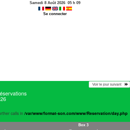
Samedi 8 Août 2026
05
h
09
Se connecter
  Voir le jour suivant    
réservations
026
rther calls in
/var/www/format-son.com/www/Reservation/day.php
Box 3