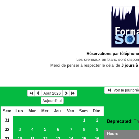
Réservations par téléphone
Les créneaux en blanc sont disponi
Merci de penser à respecter le délai de
3 jours à
   Voir le jour pr
Août 2026
Aujourd'hui
Sem
Lun.
Mar.
Mer.
Jeu.
Ven.
Sam.
Dim.
31
1
2
Deprecated
: Th
32
3
4
5
6
7
8
9
Heure
33
10
11
12
13
14
15
16