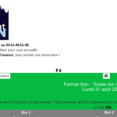
 au 05-61-48-61-48.
bles pour vous accueillir.
 l'avance
, pour annuler une réservation !
écédent
Format-Son - Toutes les 
Lundi 31 août 2
e each() function is deprecated. This message will be suppressed on fu
on line
255
Box 1
Box 2