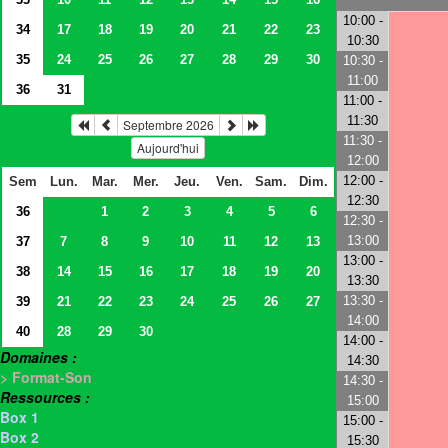
10:00 -
34
17
18
19
20
21
22
23
10:30
35
24
25
26
27
28
29
30
10:30 -
11:00
36
31
11:00 -
11:30
Septembre 2026
11:30 -
Aujourd'hui
12:00
12:00 -
Sem
Lun.
Mar.
Mer.
Jeu.
Ven.
Sam.
Dim.
12:30
36
1
2
3
4
5
6
12:30 -
13:00
37
7
8
9
10
11
12
13
13:00 -
38
14
15
16
17
18
19
20
13:30
13:30 -
39
21
22
23
24
25
26
27
14:00
40
28
29
30
14:00 -
Domaines :
14:30
> Format-Son
14:30 -
Ressources :
15:00
Box 1
15:00 -
Box 2
15:30