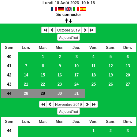
Lundi 10 Août 2026
10
h
18
Se connecter
Octobre 2019
Aujourd'hui
Sem
Lun.
Mar.
Mer.
Jeu.
Ven.
Sam.
Dim.
40
1
2
3
4
5
6
41
7
8
9
10
11
12
13
42
14
15
16
17
18
19
20
43
21
22
23
24
25
26
27
44
28
30
31
29
Novembre 2019
Aujourd'hui
Sem
Lun.
Mar.
Mer.
Jeu.
Ven.
Sam.
Dim.
44
1
2
3