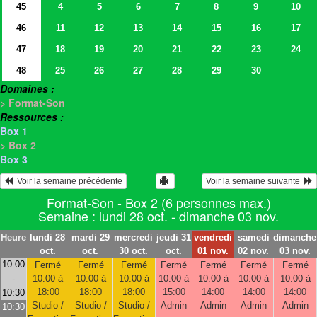
45
4
5
6
7
8
9
10
46
11
12
13
14
15
16
17
47
18
19
20
21
22
23
24
48
25
26
27
28
29
30
Domaines :
> Format-Son
Ressources :
Box 1
> Box 2
Box 3
  Voir la semaine précédente
Voir la semaine suivante  
Format-Son - Box 2 (6 personnes max.)
Semaine : lundi 28 oct. - dimanche 03 nov.
Heure
lundi 28
mardi 29
mercredi
jeudi 31
vendredi
samedi
dimanche
oct.
oct.
30 oct.
oct.
01 nov.
02 nov.
03 nov.
10:00
Fermé
Fermé
Fermé
Fermé
Fermé
Fermé
Fermé
-
10:00 à
10:00 à
10:00 à
10:00 à
10:00 à
10:00 à
10:00 à
18:00
18:00
18:00
15:00
14:00
14:00
14:00
10:30
Studio /
Studio /
Studio /
Admin
Admin
Admin
Admin
10:30