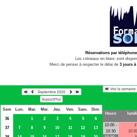
Réservations par téléphone
Les créneaux en blanc sont disponi
Merci de penser à respecter le délai de
3 jours à
  Voir la semain
Septembre 2020
Aujourd'hui
Sem
Lun.
Mar.
Mer.
Jeu.
Ven.
Sam.
Dim.
Heure
lundi
36
1
2
3
4
5
6
10:00 -
F
37
7
8
9
10
11
12
13
10:30
10:0
38
14
15
16
17
18
19
20
A