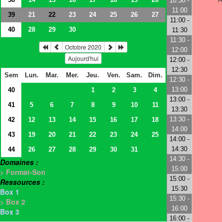
10:30 -
11:00
39
21
23
24
25
26
27
22
11:00 -
40
28
29
30
11:30
11:30 -
Octobre 2020
12:00
Aujourd'hui
12:00 -
12:30
Sem
Lun.
Mar.
Mer.
Jeu.
Ven.
Sam.
Dim.
12:30 -
13:00
40
1
2
3
4
13:00 -
41
5
6
7
8
9
10
11
13:30
13:30 -
42
12
13
14
15
16
17
18
14:00
43
19
20
21
22
23
24
25
14:00 -
14:30
44
26
27
28
29
30
31
14:30 -
Domaines :
15:00
> Format-Son
15:00 -
Ressources :
15:30
Box 1
15:30 -
> Box 2
16:00
Box 3
16:00 -