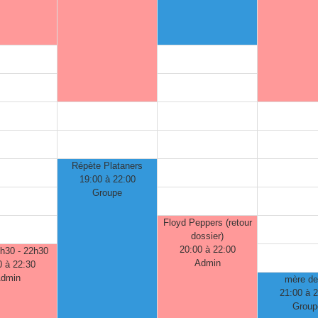
Répète Plataners
19:00 à 22:00
Groupe
Floyd Peppers (retour
dossier)
20:00 à 22:00
0h30 - 22h30
Admin
0 à 22:30
dmin
mère de
21:00 à 
Group