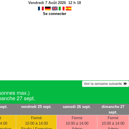
Vendredi 7 Août 2026
12
h
18
Se connecter
Voir la semaine suivante  
sonnes max.)
imanche 27 sept.
sept.
vendredi 25 sept.
samedi 26 sept.
dimanche 27
sept.
é
Fermé
Fermé
Fermé
14:00
10:00 à 14:00
10:00 à 14:00
10:00 à 14:00
rmation
Studio / Formation
Admin
Admin