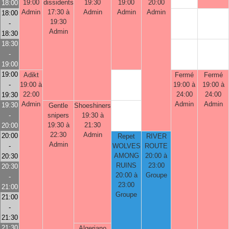
19:00
dissidents
19:30
19:00
20:00
18:00
Admin
17:30 à
Admin
Admin
Admin
18:00
19:30
-
Admin
18:30
18:30
-
19:00
19:00
Adikt
Fermé
Fermé
-
19:00 à
19:00 à
19:00 à
22:00
24:00
24:00
19:30
Admin
Admin
Admin
19:30
Gentle
Shoeshiners
-
snipers
19:30 à
19:30 à
21:30
20:00
22:30
Admin
20:00
Repet
RIVER
Admin
-
WOLVES
ROUTE
AMONG
20:00 à
20:30
RUINS
23:00
20:30
20:00 à
Groupe
-
23:00
21:00
Groupe
21:00
-
21:30
21:30
Algeriano