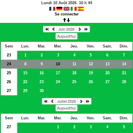
Lundi 10 Août 2026
10
h
44
Se connecter
Juin 2026
Aujourd'hui
Sem
Lun.
Mar.
Mer.
Jeu.
Ven.
Sam.
Dim.
23
1
2
3
4
5
6
7
24
8
9
11
12
13
14
10
25
15
16
17
18
19
20
21
26
22
23
24
25
26
27
28
27
29
30
Juillet 2026
Aujourd'hui
Sem
Lun.
Mar.
Mer.
Jeu.
Ven.
Sam.
Dim.
27
1
2
3
4
5