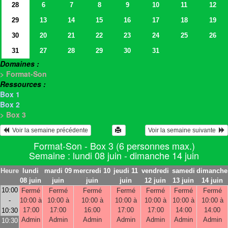
28
6
7
8
9
10
11
12
29
13
14
15
16
17
18
19
30
20
21
22
23
24
25
26
31
27
28
29
30
31
Domaines :
> Format-Son
Ressources :
Box 1
Box 2
> Box 3
  Voir la semaine précédente
Voir la semaine suivante  
Format-Son - Box 3 (6 personnes max.)
Semaine : lundi 08 juin - dimanche 14 juin
Heure
lundi
mardi 09
mercredi 10
jeudi 11
vendredi
samedi
dimanche
08 juin
juin
juin
juin
12 juin
13 juin
14 juin
10:00
Fermé
Fermé
Fermé
Fermé
Fermé
Fermé
Fermé
-
10:00 à
10:00 à
10:00 à
10:00 à
10:00 à
10:00 à
10:00 à
17:00
17:00
16:00
17:00
17:00
14:00
14:00
10:30
Admin
Admin
Admin
Admin
Admin
Admin
Admin
10:30