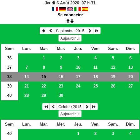
Jeudi 6 Août 2026
07
h
31
Se connecter
Septembre 2015
Aujourd'hui
Sem
Lun.
Mar.
Mer.
Jeu.
Ven.
Sam.
Dim.
36
1
2
3
4
5
6
37
7
8
9
10
11
12
13
38
14
16
17
18
19
20
15
39
21
22
23
24
25
26
27
40
28
29
30
Octobre 2015
Aujourd'hui
Sem
Lun.
Mar.
Mer.
Jeu.
Ven.
Sam.
Dim.
40
1
2
3
4