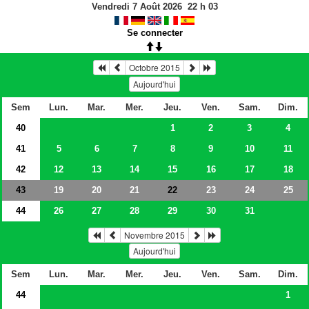
Vendredi 7 Août 2026
22
h
03
Se connecter
Octobre 2015
Aujourd'hui
Sem
Lun.
Mar.
Mer.
Jeu.
Ven.
Sam.
Dim.
40
1
2
3
4
41
5
6
7
8
9
10
11
42
12
13
14
15
16
17
18
43
19
20
21
23
24
25
22
44
26
27
28
29
30
31
Novembre 2015
Aujourd'hui
Sem
Lun.
Mar.
Mer.
Jeu.
Ven.
Sam.
Dim.
44
1