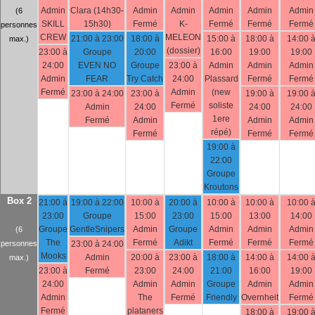
Admin
Clara (14h30-
Admin
Admin
Admin
Admin
Admin
(6
SKILL
15h30)
Fermé
K-
Fermé
Fermé
Fermé
personnes
CREW
MELEON
21:00 à 23:00
18:00 à
15:00 à
18:00 à
14:00 
max.)
(dossier)
23:00 à
Groupe
20:00
16:00
19:00
19:00
24:00
EVEN NO
Groupe
23:00 à
Admin
Admin
Admin
Admin
FEAR
Try Catch
24:00
Plassard
Fermé
Fermé
Fermé
Admin
(new
23:00 à 24:00
23:00 à
19:00 à
19:00 
Fermé
soliste
Admin
24:00
24:00
24:00
1ere
Fermé
Admin
Admin
Admin
répé)
Fermé
Fermé
Fermé
19:00 à
22:00
Groupe
Kroutons
Box 2
21:00 à
19:00 à 22:00
10:00 à
20:00 à
10:00 à
10:00 à
10:00 
23:00
Groupe
15:00
23:00
15:00
13:00
14:00
Groupe
GentleSnipers
Admin
Groupe
Admin
Admin
Admin
(6
The
Fermé
Adikt
Fermé
Fermé
Fermé
personnes
23:00 à 24:00
Mooks
Admin
20:00 à
23:00 à
18:00 à
14:00 à
14:00 
max.)
23:00 à
Fermé
23:00
24:00
21:00
16:00
19:00
24:00
Admin
Admin
Groupe
Admin
Admin
Admin
The
Fermé
Friendly
Overnheit
Fermé
Fermé
plataners
18:00 à
19:00 