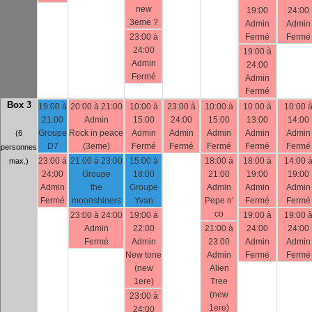
new
19:00
24:00
3eme ?
Admin
Admin
23:00 à
Fermé
Fermé
24:00
19:00 à
Admin
24:00
Fermé
Admin
Fermé
Box 3
19:00 à
20:00 à 21:00
10:00 à
23:00 à
10:00 à
10:00 à
10:00 
21:00
Admin
15:00
24:00
15:00
13:00
14:00
Groupe
Rock in peace
Admin
Admin
Admin
Admin
Admin
(6
D7
(3eme)
Fermé
Fermé
Fermé
Fermé
Fermé
personnes
23:00 à
21:00 à 23:00
15:00 à
18:00 à
18:00 à
14:00 
max.)
24:00
Groupe
18:00
21:00
19:00
19:00
Admin
the
Groupe
Admin
Admin
Admin
Fermé
moonshiners
Yvan
Pepe n'
Fermé
Fermé
co
23:00 à 24:00
19:00 à
19:00 à
19:00 
Admin
22:00
21:00 à
24:00
24:00
Fermé
Admin
23:00
Admin
Admin
New tone
Admin
Fermé
Fermé
(new
Alien
1ere)
Tree
(new
23:00 à
1ere)
24:00