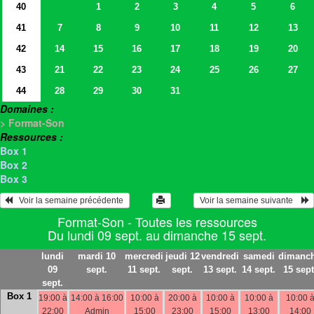
40
1
2
3
4
5
6
41
7
8
9
10
11
12
13
42
14
15
16
17
18
19
20
43
21
22
23
24
25
26
27
44
28
29
30
31
Domaines :
> Format-Son
Ressources :
Box 1
Box 2
Box 3
   Voir la semaine précédente 
 Voir la semaine suivante    
Format-Son - Toutes les ressources
Du lundi 09 sept. au dimanche 15 sept.
lundi
mardi 10
mercredi
jeudi 12
vendredi
samedi
dimanc
09
sept.
11 sept.
sept.
13 sept.
14 sept.
15 sept
sept.
Box 1
19:00 à
14:00 à 16:00
10:00 à
20:00 à
10:00 à
10:00 à
10:00 
22:00
Admin
15:00
23:00
15:00
13:00
14:00