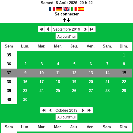
Samedi 8 Août 2026
20
h
22
Se connecter
Septembre 2019
Aujourd'hui
Sem
Lun.
Mar.
Mer.
Jeu.
Ven.
Sam.
Dim.
35
1
36
2
3
4
5
6
7
8
37
9
10
11
12
13
14
15
38
16
17
18
19
20
21
22
39
23
24
25
26
27
28
29
40
30
Octobre 2019
Aujourd'hui
Sem
Lun.
Mar.
Mer.
Jeu.
Ven.
Sam.
Dim.