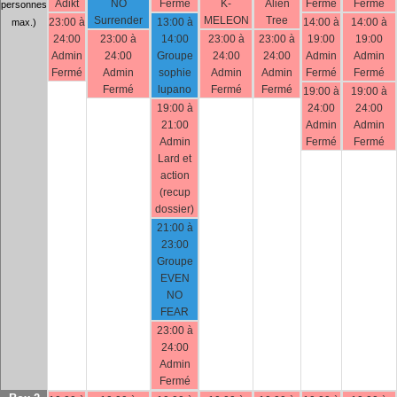
Adikt
NO
Fermé
K-
Alien
Fermé
Fermé
personnes
Surrender
MELEON
Tree
23:00 à
13:00 à
14:00 à
14:00 à
max.)
24:00
23:00 à
14:00
23:00 à
23:00 à
19:00
19:00
Admin
24:00
Groupe
24:00
24:00
Admin
Admin
Fermé
Admin
sophie
Admin
Admin
Fermé
Fermé
Fermé
lupano
Fermé
Fermé
19:00 à
19:00 à
19:00 à
24:00
24:00
21:00
Admin
Admin
Admin
Fermé
Fermé
Lard et
action
(recup
dossier)
21:00 à
23:00
Groupe
EVEN
NO
FEAR
23:00 à
24:00
Admin
Fermé