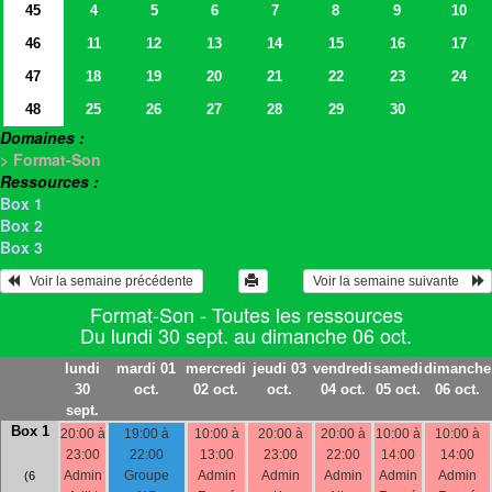
45
4
5
6
7
8
9
10
46
11
12
13
14
15
16
17
47
18
19
20
21
22
23
24
48
25
26
27
28
29
30
Domaines :
> Format-Son
Ressources :
Box 1
Box 2
Box 3
   Voir la semaine précédente 
 Voir la semaine suivante    
Format-Son - Toutes les ressources
Du lundi 30 sept. au dimanche 06 oct.
lundi
mardi 01
mercredi
jeudi 03
vendredi
samedi
dimanche
30
oct.
02 oct.
oct.
04 oct.
05 oct.
06 oct.
sept.
Box 1
20:00 à
19:00 à
10:00 à
20:00 à
20:00 à
10:00 à
10:00 à
23:00
22:00
13:00
23:00
22:00
14:00
14:00
Admin
Groupe
Admin
Admin
Admin
Admin
Admin
(6