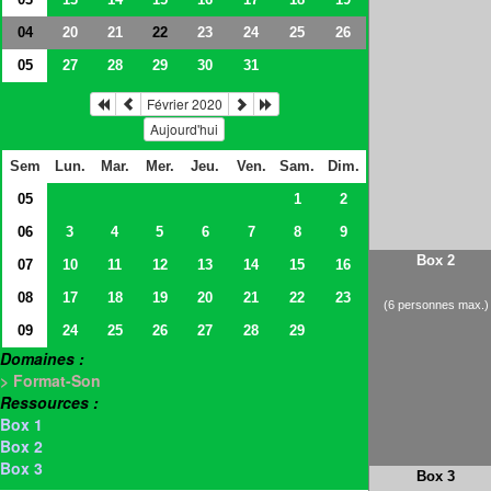
04
20
21
23
24
25
26
22
05
27
28
29
30
31
Février 2020
Aujourd'hui
Sem
Lun.
Mar.
Mer.
Jeu.
Ven.
Sam.
Dim.
05
1
2
06
3
4
5
6
7
8
9
Box 2
07
10
11
12
13
14
15
16
08
17
18
19
20
21
22
23
(6 personnes max.)
09
24
25
26
27
28
29
Domaines :
> Format-Son
Ressources :
Box 1
Box 2
Box 3
Box 3