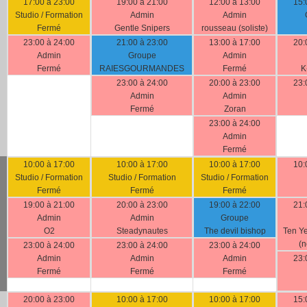
17:00 à 23:00
19:00 à 21:00
12:00 à 13:00
15:
Studio / Formation
Admin
Admin
Fermé
Gentle Snipers
rousseau (soliste)
23:00 à 24:00
21:00 à 23:00
13:00 à 17:00
20:
Admin
Groupe
Admin
Fermé
RAIESGOURMANDES
Fermé
K
23:00 à 24:00
20:00 à 23:00
23:
Admin
Admin
Fermé
Zoran
23:00 à 24:00
Admin
Fermé
10:00 à 17:00
10:00 à 17:00
10:00 à 17:00
10:
Studio / Formation
Studio / Formation
Studio / Formation
Fermé
Fermé
Fermé
19:00 à 21:00
20:00 à 23:00
19:00 à 22:00
21:
Admin
Admin
Groupe
O2
Steadynautes
The devil bishop
Ten Ye
(n
23:00 à 24:00
23:00 à 24:00
23:00 à 24:00
Admin
Admin
Admin
23:
Fermé
Fermé
Fermé
20:00 à 23:00
10:00 à 17:00
10:00 à 17:00
15: