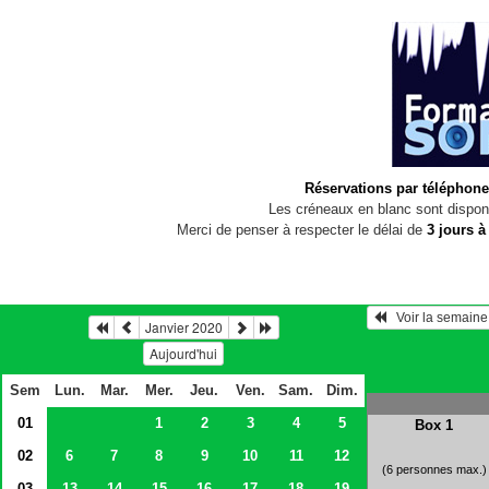
Réservations par téléphone
Les créneaux en blanc sont disponi
Merci de penser à respecter le délai de
3 jours à
Janvier 2020
Aujourd'hui
Sem
Lun.
Mar.
Mer.
Jeu.
Ven.
Sam.
Dim.
01
1
2
3
4
5
Box 1
02
6
7
8
9
10
11
12
(6 personnes max.)
03
13
14
15
16
17
18
19