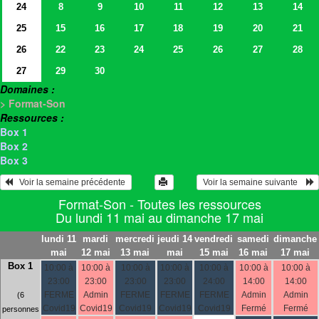
24
8
9
10
11
12
13
14
25
15
16
17
18
19
20
21
26
22
23
24
25
26
27
28
27
29
30
Domaines :
> Format-Son
Ressources :
Box 1
Box 2
Box 3
   Voir la semaine précédente 
 Voir la semaine suivante    
Format-Son - Toutes les ressources
Du lundi 11 mai au dimanche 17 mai
lundi 11
mardi
mercredi
jeudi 14
vendredi
samedi
dimanche
mai
12 mai
13 mai
mai
15 mai
16 mai
17 mai
Box 1
10:00 à
10:00 à
10:00 à
10:00 à
10:00 à
10:00 à
10:00 à
23:00
23:00
23:00
23:00
24:00
14:00
14:00
FERME
Admin
FERME
FERME
FERME
Admin
Admin
(6
Covid19
Covid19
Covid19
Covid19
Covid19
Fermé
Fermé
personnes