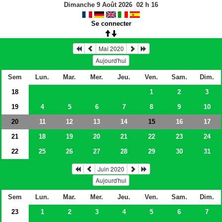
Dimanche 9 Août 2026
02
h
16
Se connecter
Mai 2020
Aujourd'hui
Sem
Lun.
Mar.
Mer.
Jeu.
Ven.
Sam.
Dim.
18
1
2
3
19
4
5
6
7
8
9
10
20
11
12
13
14
16
17
15
21
18
19
20
21
22
23
24
22
25
26
27
28
29
30
31
Juin 2020
Aujourd'hui
Sem
Lun.
Mar.
Mer.
Jeu.
Ven.
Sam.
Dim.
23
1
2
3
4
5
6
7