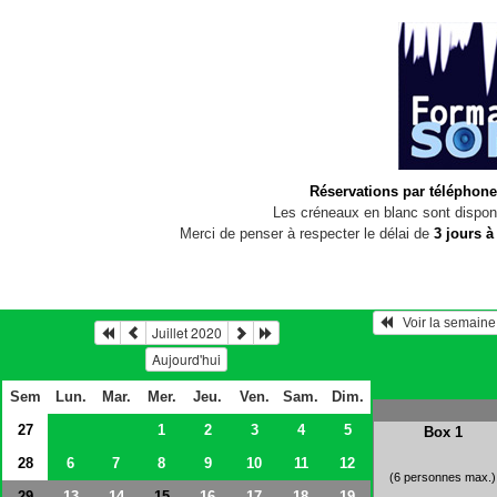
Réservations par téléphone
Les créneaux en blanc sont disponi
Merci de penser à respecter le délai de
3 jours à
Juillet 2020
Aujourd'hui
Sem
Lun.
Mar.
Mer.
Jeu.
Ven.
Sam.
Dim.
27
1
2
3
4
5
Box 1
28
6
7
8
9
10
11
12
(6 personnes max.)
29
13
14
16
17
18
19
15