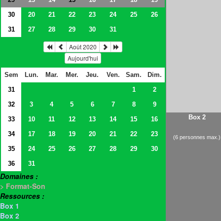
30
20
21
22
23
24
25
26
31
27
28
29
30
31
Août 2020
Aujourd'hui
Sem
Lun.
Mar.
Mer.
Jeu.
Ven.
Sam.
Dim.
31
1
2
32
3
4
5
6
7
8
9
Box 2
33
10
11
12
13
14
15
16
34
17
18
19
20
21
22
23
(6 personnes max.)
35
24
25
26
27
28
29
30
36
31
Domaines :
> Format-Son
Ressources :
Box 1
Box 2