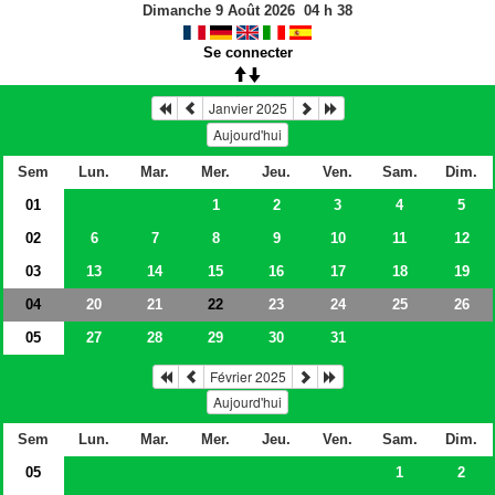
Dimanche 9 Août 2026
04
h
38
Se connecter
Janvier 2025
Aujourd'hui
Sem
Lun.
Mar.
Mer.
Jeu.
Ven.
Sam.
Dim.
01
1
2
3
4
5
02
6
7
8
9
10
11
12
03
13
14
15
16
17
18
19
04
20
21
23
24
25
26
22
05
27
28
29
30
31
Février 2025
Aujourd'hui
Sem
Lun.
Mar.
Mer.
Jeu.
Ven.
Sam.
Dim.
05
1
2