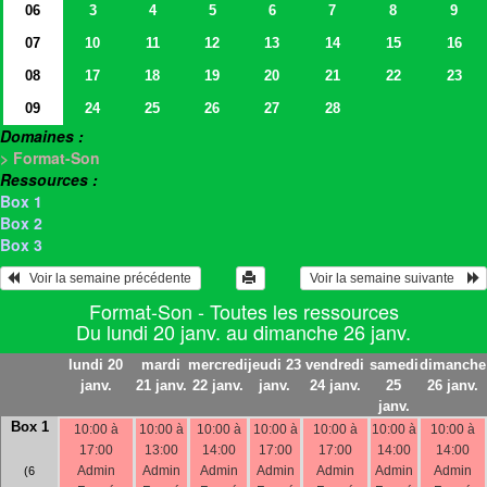
06
3
4
5
6
7
8
9
07
10
11
12
13
14
15
16
08
17
18
19
20
21
22
23
09
24
25
26
27
28
Domaines :
> Format-Son
Ressources :
Box 1
Box 2
Box 3
   Voir la semaine précédente 
 Voir la semaine suivante    
Format-Son - Toutes les ressources
Du lundi 20 janv. au dimanche 26 janv.
lundi 20
mardi
mercredi
jeudi 23
vendredi
samedi
dimanche
janv.
21 janv.
22 janv.
janv.
24 janv.
25
26 janv.
janv.
Box 1
10:00 à
10:00 à
10:00 à
10:00 à
10:00 à
10:00 à
10:00 à
17:00
13:00
14:00
17:00
17:00
14:00
14:00
Admin
Admin
Admin
Admin
Admin
Admin
Admin
(6