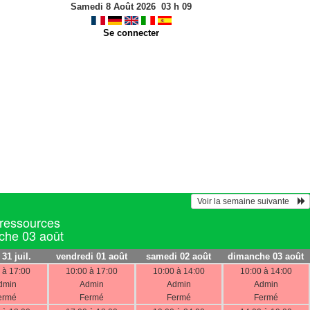
Samedi 8 Août 2026
03
h
09
Se connecter
 Voir la semaine suivante    
 ressources
nche 03 août
 31 juil.
vendredi 01 août
samedi 02 août
dimanche 03 août
 à 17:00
10:00 à 17:00
10:00 à 14:00
10:00 à 14:00
dmin
Admin
Admin
Admin
ermé
Fermé
Fermé
Fermé