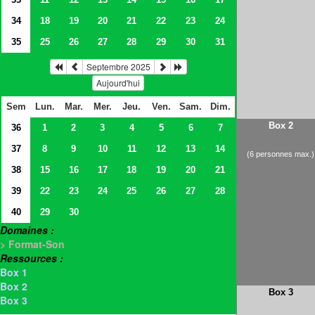
34
18
19
20
21
22
23
24
35
25
26
27
28
29
30
31
Septembre 2025
Aujourd'hui
Sem
Lun.
Mar.
Mer.
Jeu.
Ven.
Sam.
Dim.
Box 2
36
1
2
3
4
5
6
7
37
8
9
10
11
12
13
14
(6 personnes max.)
38
15
16
17
18
19
20
21
39
22
23
24
25
26
27
28
40
29
30
Domaines :
> Format-Son
Ressources :
Box 1
Box 2
Box 3
Box 3