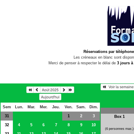
Réservations par téléphone
Les créneaux en blanc sont disponi
Merci de penser à respecter le délai de
3 jours à
Août 2025
Aujourd'hui
Sem
Lun.
Mar.
Mer.
Jeu.
Ven.
Sam.
Dim.
31
2
3
1
Box 1
32
4
5
6
7
8
9
10
(6 personnes max.)
33
11
12
13
14
15
16
17