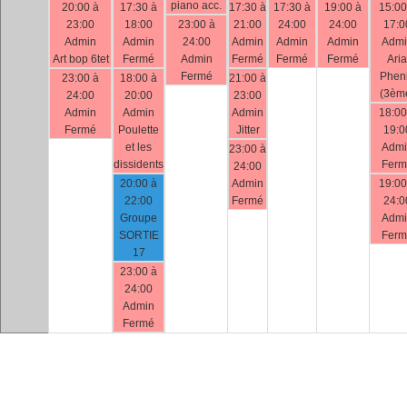
piano acc.
20:00 à
17:30 à
17:30 à
17:30 à
19:00 à
15:00
23:00
18:00
23:00 à
21:00
24:00
24:00
17:0
Admin
Admin
24:00
Admin
Admin
Admin
Admi
Art bop 6tet
Fermé
Admin
Fermé
Fermé
Fermé
Aria
Fermé
Phen
23:00 à
18:00 à
21:00 à
(3èm
24:00
20:00
23:00
Admin
Admin
Admin
18:00
Fermé
Poulette
Jitter
19:0
et les
Admi
23:00 à
dissidents
Ferm
24:00
20:00 à
Admin
19:00
22:00
Fermé
24:0
Groupe
Admi
SORTIE
Ferm
17
23:00 à
24:00
Admin
Fermé