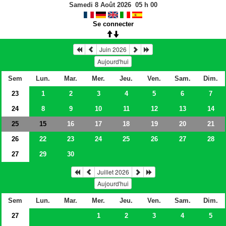
Samedi 8 Août 2026
05
h
00
Se connecter
Juin 2026
Aujourd'hui
Sem
Lun.
Mar.
Mer.
Jeu.
Ven.
Sam.
Dim.
23
1
2
3
4
5
6
7
24
8
9
10
11
12
13
14
25
16
17
18
19
20
21
15
26
22
23
24
25
26
27
28
27
29
30
Juillet 2026
Aujourd'hui
Sem
Lun.
Mar.
Mer.
Jeu.
Ven.
Sam.
Dim.
27
1
2
3
4
5