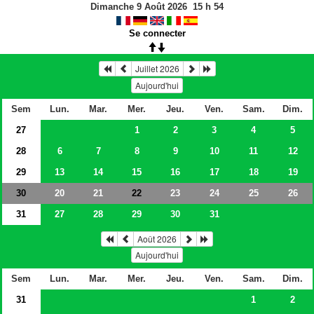
Dimanche 9 Août 2026
15
h
54
Se connecter
Juillet 2026
Aujourd'hui
Sem
Lun.
Mar.
Mer.
Jeu.
Ven.
Sam.
Dim.
27
1
2
3
4
5
28
6
7
8
9
10
11
12
29
13
14
15
16
17
18
19
30
20
21
23
24
25
26
22
31
27
28
29
30
31
Août 2026
Aujourd'hui
Sem
Lun.
Mar.
Mer.
Jeu.
Ven.
Sam.
Dim.
31
1
2