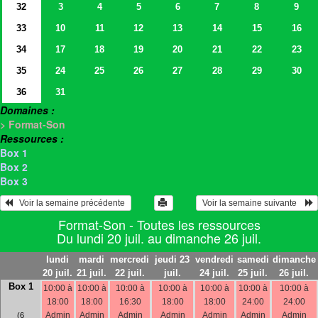
32
3
4
5
6
7
8
9
33
10
11
12
13
14
15
16
34
17
18
19
20
21
22
23
35
24
25
26
27
28
29
30
36
31
Domaines :
> Format-Son
Ressources :
Box 1
Box 2
Box 3
   Voir la semaine précédente 
 Voir la semaine suivante    
Format-Son - Toutes les ressources
Du lundi 20 juil. au dimanche 26 juil.
lundi
mardi
mercredi
jeudi 23
vendredi
samedi
dimanche
20 juil.
21 juil.
22 juil.
juil.
24 juil.
25 juil.
26 juil.
Box 1
10:00 à
10:00 à
10:00 à
10:00 à
10:00 à
10:00 à
10:00 à
18:00
18:00
16:30
18:00
18:00
24:00
24:00
Admin
Admin
Admin
Admin
Admin
Admin
Admin
(6