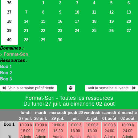
36
1
2
3
4
5
6
37
7
8
9
10
11
12
13
38
14
15
16
17
18
19
20
39
21
22
23
24
25
26
27
40
28
29
30
Domaines :
> Format-Son
Ressources :
Box 1
Box 2
Box 3
   Voir la semaine précédente 
 Voir la semaine suivante    
Format-Son - Toutes les ressources
Du lundi 27 juil. au dimanche 02 août
lundi
mardi
mercredi
jeudi 30
vendredi
samedi
dimanche
27 juil.
28 juil.
29 juil.
juil.
31 juil.
01 août
02 août
Box 1
10:00 à
10:00 à
10:00 à
10:00 à
10:00 à
10:00 à
10:00 à
18:00
18:00
16:30
18:00
18:00
24:00
24:00
Admin
Admin
Admin
Admin
Admin
Admin
Admin
(6