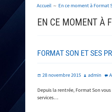
Accueil
En ce moment à Format 
D'ARIANE
EN CE MOMENT À 
FORMAT SON ET SES PR
Publié
Auteur
28 novembre 2015
admin
A
le
Depuis la rentrée, Format Son vous
services…