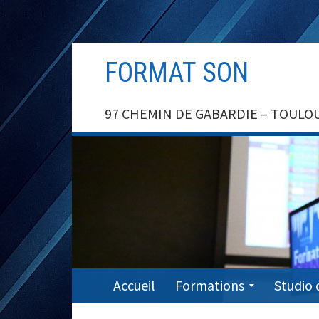
Aller
FORMAT SON
au
contenu
97 CHEMIN DE GABARDIE – TOULOUSE –
MENU
Accueil
Formations
Studio 
PRINCIPAL
FIL