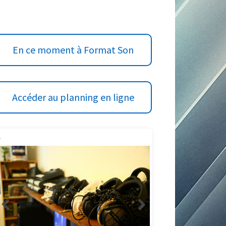
BARRE
En ce moment à Format Son
LATÉRALE
PRINCIPALE
Accéder au planning en ligne