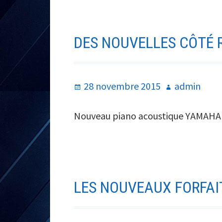
DES NOUVELLES CÔTÉ 
Publié
Auteur
28 novembre 2015
admin
le
Nouveau piano acoustique YAMAH
LES NOUVEAUX FORFAI