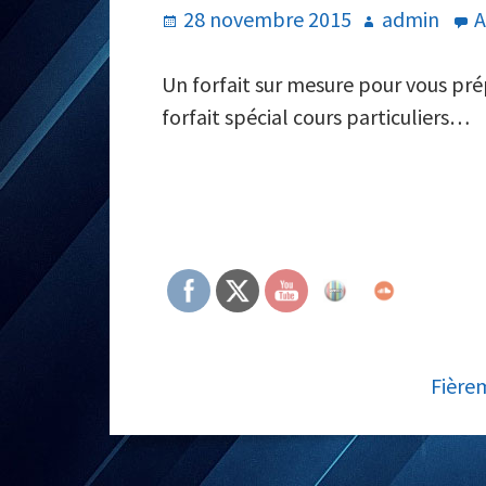
Publié
Auteur
28 novembre 2015
admin
A
le
Un forfait sur mesure pour vous pré
forfait spécial cours particuliers…
COLONNE
LATÉRALE
SUBSIDIAIRE
CONTENU
Fière
DU
PIED