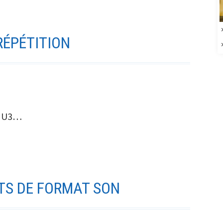
prestations
de
services
RÉPÉTITION
A U3…
TS DE FORMAT SON