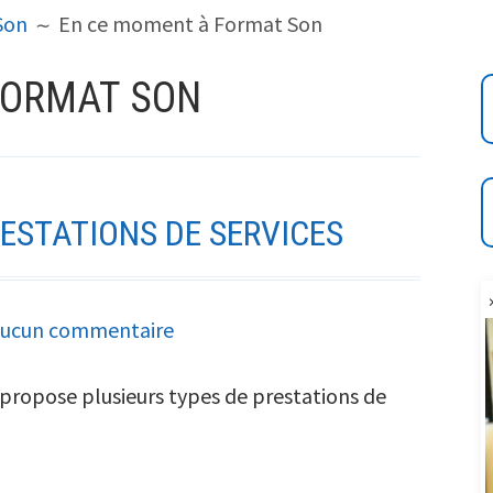
Son
En ce moment à Format Son
FORMAT SON
ESTATIONS DE SERVICES
sur
ucun commentaire
Format
Son
 propose plusieurs types de prestations de
et
ses