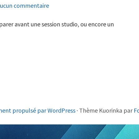
sur
ucun commentaire
Les
nouveaux
parer avant une session studio, ou encore un
forfaits
de
Format
Son
ment propulsé par WordPress
·
Thème Kuorinka par
F