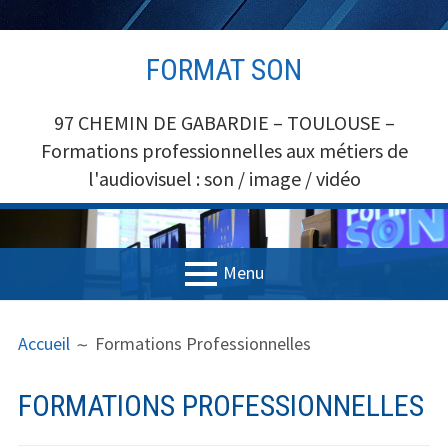
Aller
FORMAT SON
au
contenu
97 CHEMIN DE GABARDIE – TOULOUSE –
Formations professionnelles aux métiers de
l'audiovisuel : son / image / vidéo
Menu
MENU
FIL
Accueil
Accueil
Formations Professionnelles
PRINCIPAL
D'ARIANE
Formations
FORMATIONS PROFESSIONNELLES
Formations SON