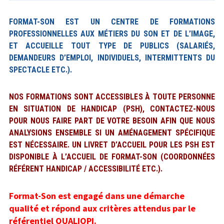
Intermittents du spectacle
FORMAT-SON EST UN CENTRE DE FORMATIONS
Musicien.ne chanteur.se en home-
PROFESSIONNELLES AUX MÉTIERS DU SON ET DE
L’IMAGE,
studio
ET ACCUEILLE TOUT TYPE DE PUBLICS (SALARIÉS,
DEMANDEURS D’EMPLOI, INDIVIDUELS, INTERMITTENTS DU
Création sonore et musicale / Ableton
SPECTACLE ETC.)
.
Live
NOS FORMATIONS SONT ACCESSIBLES À TOUTE PERSONNE
Prise de son / mixage avec la
EN SITUATION DE HANDICAP (PSH), CONTACTEZ-NOUS
Behringer X32
POUR NOUS FAIRE PART DE VOTRE BESOIN AFIN QUE NOUS
ANALYSIONS ENSEMBLE SI UN AMÉNAGEMENT SPÉCIFIQUE
Mastering Audio
EST NÉCESSAIRE. UN LIVRET D’ACCUEIL POUR LES PSH EST
DISPONIBLE À L’ACCUEIL DE FORMAT-SON (COORDONNÉES
Cours particuliers
RÉFÉRENT HANDICAP / ACCESSIBILITÉ ETC.).
Financements
Format-Son est engagé dans une démarche
Infos pratiques
qualité et répond aux critères attendus par le
référentiel QUALIOPI.