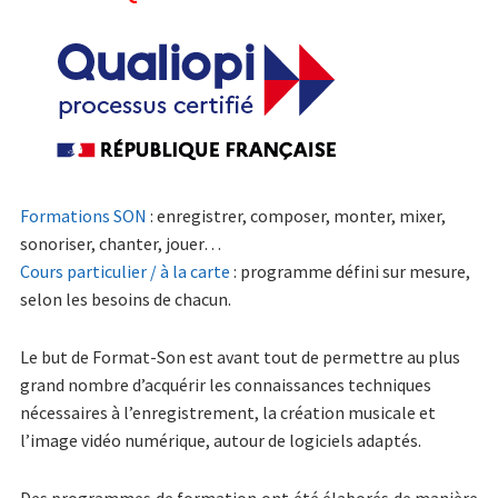
Formulaire de renseignements
Photos
Studio d’Enregistrement
Infos pratiques
L’été des adhérents !
Formations SON
: enregistrer, composer, monter, mixer,
sonoriser, chanter, jouer…
Photos
Cours particulier / à la carte
: programme défini sur mesure,
selon les besoins de chacun.
Services
Le but de Format-Son est avant tout de permettre au plus
Service Vidéo
grand nombre d’acquérir les connaissances techniques
nécessaires à l’enregistrement, la création musicale et
Sonorisation & enregistrement
l’image vidéo numérique, autour de logiciels adaptés.
d’événement
Répétition