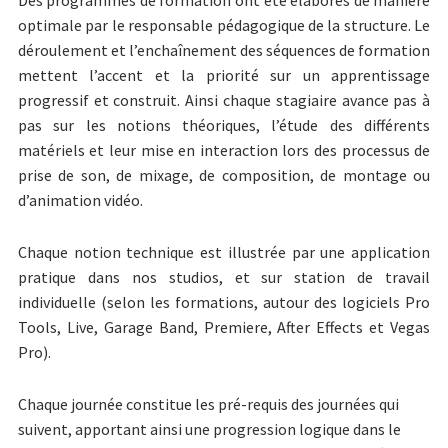
Des programmes de formation ont été élaborés de manière
optimale par le responsable pédagogique de la structure.
Le
Infos pratiques
déroulement et l’enchaînement des séquences de formation
mettent l’accent et la priorité sur un apprentissage
Planning en ligne
progressif et construit. Ainsi chaque stagiaire avance pas à
pas sur les notions théoriques, l’étude des différents
Photos
matériels et leur mise en interaction lors des processus de
prise de son, de mixage, de composition, de montage ou
Planning en ligne
d’animation vidéo.
Contact
Chaque notion technique est illustrée par une application
Contacts & Plan
pratique dans nos studios, et sur station de travail
individuelle (selon les formations, autour des logiciels Pro
A propos de Format Son
Tools, Live, Garage Band, Premiere, After Effects et Vegas
Pro).
Adhérer à l’association
Chaque journée constitue les pré-requis des journées qui
Exposez nous votre projet
suivent, apportant ainsi une progression logique dans le