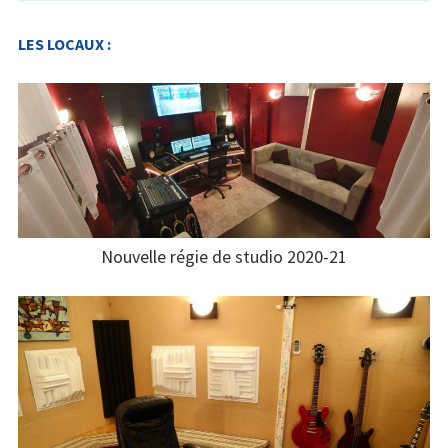
Intermittents du spectacle
LES LOCAUX :
Musicien.ne chanteur.se en home-
studio
Création sonore et musicale / Ableton
Live
Prise de son / mixage avec la
Behringer X32
Nouvelle régie de studio 2020-21
Mastering Audio
Cours particuliers
Financements
Infos pratiques