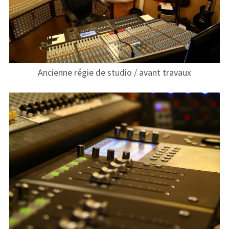
Formulaire de renseignements
Photos
Studio d’Enregistrement
Ancienne régie de studio / avant travaux
Infos pratiques
L’été des adhérents !
Photos
Services
Service Vidéo
Sonorisation & enregistrement
d’événement
Répétition