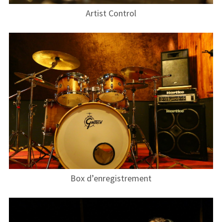
Artist Control
Infos pratiques
Planning en ligne
Photos
Planning en ligne
Contact
Contacts & Plan
A propos de Format Son
Box d’enregistrement
Adhérer à l’association
Exposez nous votre projet