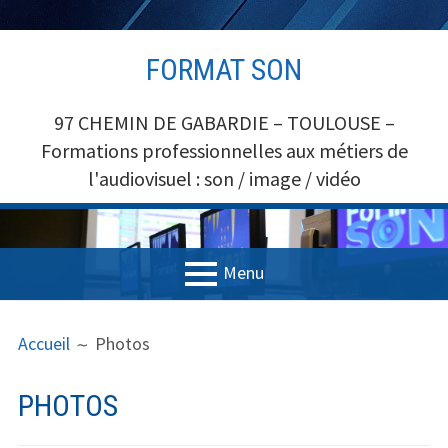
Aller
FORMAT SON
au
contenu
97 CHEMIN DE GABARDIE – TOULOUSE –
Formations professionnelles aux métiers de
l'audiovisuel : son / image / vidéo
Menu
MENU
FIL
Accueil
Accueil
Photos
PRINCIPAL
D'ARIANE
Formations
PHOTOS
Formations SON