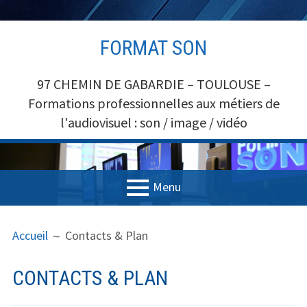
Aller
FORMAT SON
au
contenu
97 CHEMIN DE GABARDIE – TOULOUSE –
Formations professionnelles aux métiers de
l'audiovisuel : son / image / vidéo
Menu
MENU
FIL
Accueil
Accueil
Contacts & Plan
PRINCIPAL
D'ARIANE
Formations
CONTACTS & PLAN
Formations SON