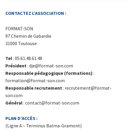
Intermittents du spectacle
CONTACTEZ L’ASSOCIATION :
Musicien.ne chanteur.se en home-
studio
FORMAT-SON
97 Chemin de Gabardie
Création sonore et musicale / Ableton
31000 Toulouse
Live
Tel
: 05.61.48.61.48
Prise de son / mixage avec la
Président
: dje@format-son.com
Behringer X32
Responsable pédagogique (formations)
:
formation@format-son.com
Mastering Audio
Responsable recrutement
: recrutement@format-
Cours particuliers
son.com
Général
: contact@format-son.com
Financements
PLAN D’ACCÈS :
Infos pratiques
(Ligne A – Terminus Balma-Gramont)