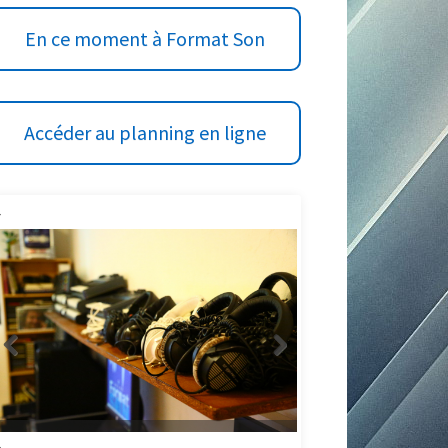
BARRE
En ce moment à Format Son
LATÉRALE
PRINCIPALE
Accéder au planning en ligne