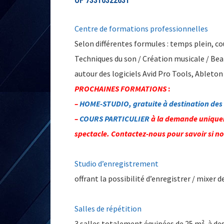
OF 73310322631
Centre de formations professionnelles
Selon différentes formules : temps plein, c
Techniques du son / Création musicale / Beat
autour des logiciels Avid Pro Tools, Ableto
PROCHAINES FORMATIONS
:
–
HOME-STUDIO, gratuite à destination des
–
COURS PARTICULIER
à la demande uniquem
spectacle. Contactez-nous pour savoir si n
Studio d’enregistrement
offrant la possibilité d’enregistrer / mixer 
Salles de répétition
3 salles totalement équipées de 25 m², à des