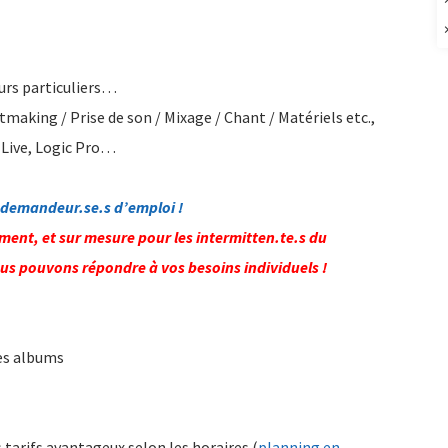
ours particuliers…
making / Prise de son / Mixage / Chant / Matériels etc.,
n Live, Logic Pro…
 demandeur.se.s d’emploi !
ent, et sur mesure pour les intermitten.te.s du
ous pouvons répondre à vos besoins individuels !
des albums
 tarifs avantageux selon les horaires (
planning en