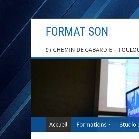
Aller
FORMAT SON
au
contenu
97 CHEMIN DE GABARDIE – TOULOUSE –
MENU
Accueil
Formations
Studio 
PRINCIPAL