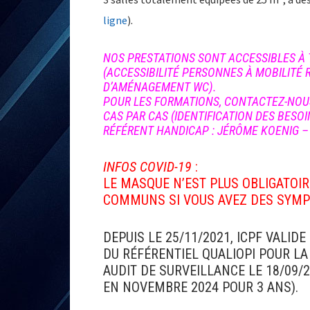
ligne
).
NOS PRESTATIONS SONT ACCESSIBLES À
(ACCESSIBILITÉ PERSONNES À MOBILITÉ R
D’AMÉNAGEMENT WC).
POUR LES FORMATIONS, CONTACTEZ-NOU
CAS PAR CAS (IDENTIFICATION DES BESO
RÉFÉRENT HANDICAP : JÉRÔME KOENIG
INFOS COVID-19
:
LE MASQUE N’EST PLUS OBLIGATOI
COMMUNS SI VOUS AVEZ DES SYM
DEPUIS LE 25/11/2021, ICPF VALI
DU RÉFÉRENTIEL QUALIOPI POUR LA
AUDIT DE SURVEILLANCE LE 18/09/
EN NOVEMBRE 2024 POUR 3 ANS).