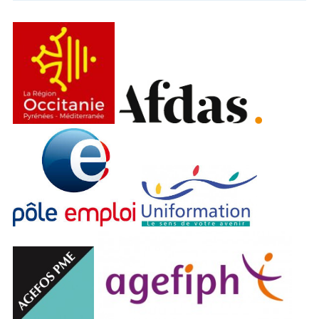
Intermittents du spectacle
Musicien.ne chanteur.se en home-
studio
Création sonore et musicale / Ableton
Live
Prise de son / mixage avec la
Behringer X32
Mastering Audio
Cours particuliers
Financements
Infos pratiques