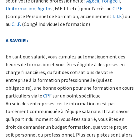
selon votre branche professionnelle :
Agecif
,
Fongecif
,
Uniformation
,
Agefos
, FAF TT etc.) pour l’accès au
C.P.F.
Infos pratiques
(Compte Personnel de Formation, anciennement
D.I.F
.) ou
au
C.I.F.
(Congé Individuel de formation)
Planning en ligne
A SAVOIR :
Photos
En tant que salarié, vous cumulez automatiquement des
Planning en ligne
heures de formation et vous êtes éligible à des prises en
Contact
charge financières, du fait des cotisations de votre
entreprise à la formation professionnelle (qui est
Contacts & Plan
obligatoire), une bonne option pour une formation en cours
particuliers via le
CPF
sur un point spécifique.
A propos de Format Son
Au sein des entreprises, cette information n’est pas
forcément communiquée à l’équipe salariale. Il faut savoir
Adhérer à l’association
qu’à partir du moment où vous êtes salarié, vous êtes en
droit de demander un budget formation, que votre projet
Exposez nous votre projet
soit personnel ou professionnel. Plusieurs pistes sont alors