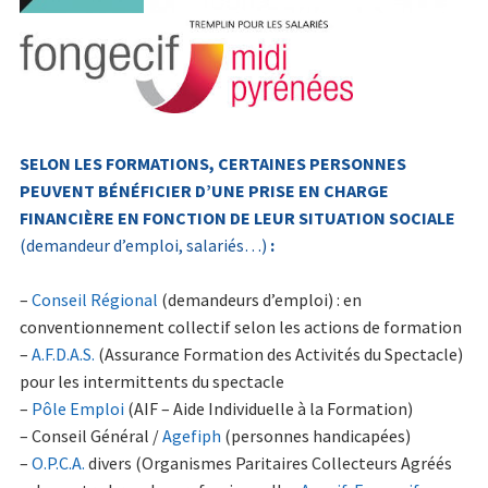
Formulaire de renseignements
Photos
Studio d’Enregistrement
Infos pratiques
SELON LES FORMATIONS, CERTAINES PERSONNES
PEUVENT BÉNÉFICIER D’UNE PRISE EN CHARGE
L’été des adhérents !
FINANCIÈRE EN FONCTION DE LEUR SITUATION SOCIALE
(demandeur d’emploi, salariés…)
:
Photos
–
Conseil Régional
(demandeurs d’emploi) : en
Services
conventionnement collectif selon les actions de formation
–
A.F.D.A.S.
(Assurance Formation des Activités du Spectacle)
Service Vidéo
pour les intermittents du spectacle
–
Pôle Emploi
(AIF – Aide Individuelle à la Formation)
Sonorisation & enregistrement
– Conseil Général /
Agefiph
(personnes handicapées)
d’événement
–
O.P.C.A.
divers (Organismes Paritaires Collecteurs Agréés
Répétition