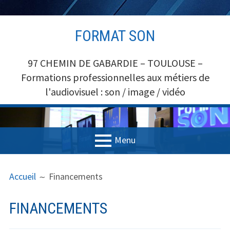
Aller
FORMAT SON
au
contenu
97 CHEMIN DE GABARDIE – TOULOUSE –
Formations professionnelles aux métiers de
l'audiovisuel : son / image / vidéo
Menu
MENU
FIL
Accueil
Accueil
Financements
PRINCIPAL
D'ARIANE
Formations
FINANCEMENTS
Formations SON