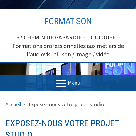
Aller
FORMAT SON
au
contenu
97 CHEMIN DE GABARDIE – TOULOUSE –
Formations professionnelles aux métiers de
l'audiovisuel : son / image / vidéo
Menu
MENU
FIL
Accueil
Accueil
Exposez-nous votre projet studio
PRINCIPAL
D'ARIANE
Formations
EXPOSEZ-NOUS VOTRE PROJET
Formations SON
STUDIO