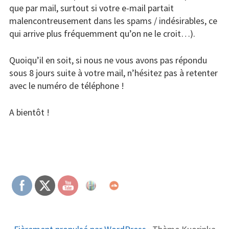
Formulaire de renseignements
que par mail, surtout si votre e-mail partait
malencontreusement dans les spams / indésirables, ce
Photos
qui arrive plus fréquemment qu’on ne le croit…).
Studio d’Enregistrement
Quoiqu’il en soit, si nous ne vous avons pas répondu
sous 8 jours suite à votre mail, n’hésitez pas à retenter
Infos pratiques
avec le numéro de téléphone !
L’été des adhérents !
A bientôt !
Photos
Services
Service Vidéo
COLONNE
Sonorisation & enregistrement
LATÉRALE
d’événement
SUBSIDIAIRE
Répétition