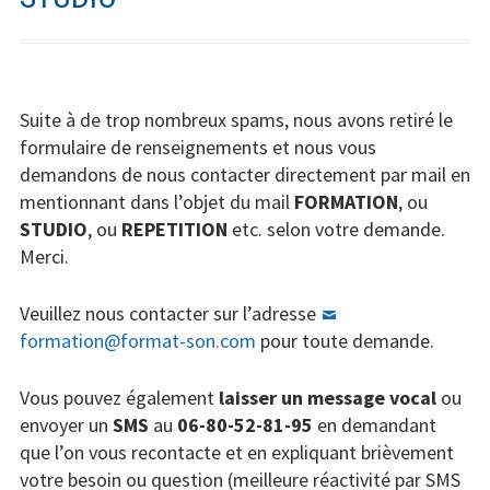
Intermittents du spectacle
Musicien.ne chanteur.se en home-
studio
Suite à de trop nombreux spams, nous avons retiré le
Création sonore et musicale / Ableton
formulaire de renseignements et nous vous
Live
demandons de nous contacter directement par mail en
mentionnant dans l’objet du mail
FORMATION
, ou
Prise de son / mixage avec la
STUDIO
, ou
REPETITION
etc. selon votre demande.
Behringer X32
Merci.
Mastering Audio
Veuillez nous contacter sur l’adresse
formation@format-son.com
pour toute demande.
Cours particuliers
Vous pouvez également
laisser un message vocal
ou
Financements
envoyer un
SMS
au
06-80-52-81-95
en demandant
Infos pratiques
que l’on vous recontacte et en expliquant brièvement
votre besoin ou question (meilleure réactivité par SMS